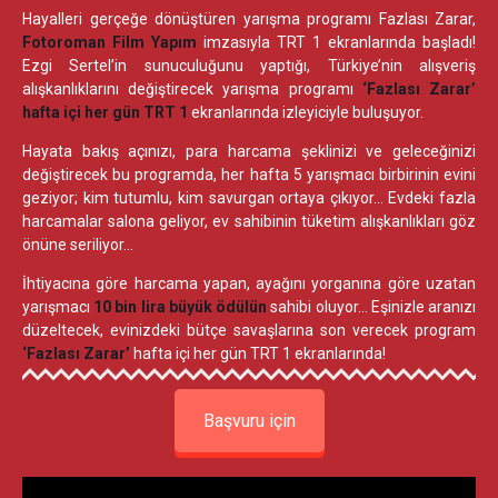
Hayalleri gerçeğe dönüştüren yarışma programı Fazlası Zarar,
Fotoroman Film Yapım
imzasıyla TRT 1 ekranlarında başladı!
Ezgi Sertel’in sunuculuğunu yaptığı, Türkiye’nin alışveriş
alışkanlıklarını değiştirecek yarışma programı
‘Fazlası Zarar’
hafta içi her gün TRT 1
ekranlarında izleyiciyle buluşuyor.
Hayata bakış açınızı, para harcama şeklinizi ve geleceğinizi
değiştirecek bu programda, her hafta 5 yarışmacı birbirinin evini
geziyor; kim tutumlu, kim savurgan ortaya çıkıyor… Evdeki fazla
harcamalar salona geliyor, ev sahibinin tüketim alışkanlıkları göz
önüne seriliyor…
İhtiyacına göre harcama yapan, ayağını yorganına göre uzatan
yarışmacı
10 bin lira büyük ödülün
sahibi oluyor… Eşinizle aranızı
düzeltecek, evinizdeki bütçe savaşlarına son verecek program
‘Fazlası Zarar’
hafta içi her gün TRT 1 ekranlarında!
Başvuru için