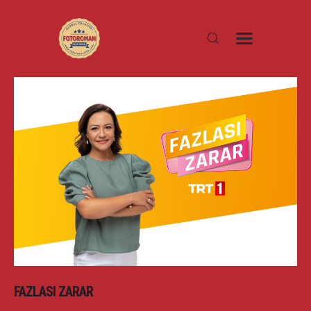
ANA SAYFA
HAKKIMIZDA
PROJELER
İLETIŞIM
FAZLASI ZARAR